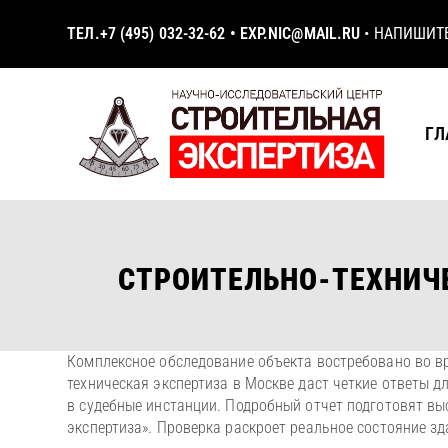
ТЕЛ.
+7 (495) 032-32-62
•
EXP.NIC@MAIL.RU
•
НАПИШИТ
ГЛ
СТРОИТЕЛЬНО-ТЕХНИЧЕ
Комплексное обследование объекта востребовано во вр
техническая экспертиза в Москве даст четкие ответы 
в судебные инстанции. Подробный отчет подготовят 
экспертиза». Проверка раскроет реальное состояние з