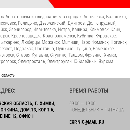
 лабораторным исследованиям в городах: Апрелевка, Балашиха,
ысоковск, Голицыно, Дзержинский, Дмитров, Долгопрудный,
йск, Звенигород, Ивантеевка, Истра, Кашира, Климовск, Клин,
орск, Краснозаводск, Краснознаменск, Кубинка, Куровское,
Лыткарино, Люберцы, Можайск, Мытищи, Наро-Фоминск, Ногинск,
ресвет, Подольск, Протвино, Пушкино, Пущино, Раменское,
ногорск, Старая Купавна, Ступино, Талдом, Фрязино, Химки,
трогорск, Электросталь, Электроугли, Юбилейный, Яхрома.
Я ОБЛАСТЬ
ДРЕС:
ВРЕМЯ РАБОТЫ
СКАЯ ОБЛАСТЬ, Г. ХИМКИ,
09:00 — 19.00
ВОЧКИНА, ДОМ.13, КОРП.6,
ПОНЕДЕЛЬНИК — ПЯТНИЦА
НИЕ 12, ОФИС 1
EXP.NIC@MAIL.RU