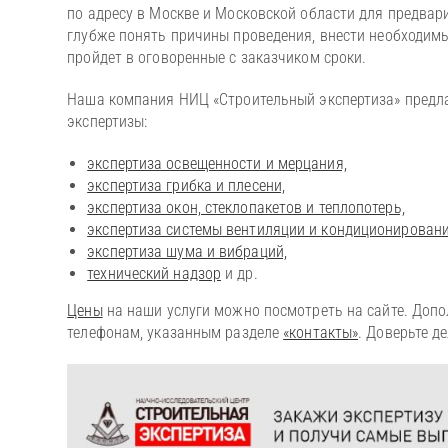
по адресу в Москве и Московской области для предвар
глубже понять причины проведения, внести необходимы
пройдет в оговоренные с заказчиком сроки.
Наша компания НИЦ «Строительный экспертиза» предлаг
экспертизы:
экспертиза освещенности и мерцания,
экспертиза грибка и плесени,
экспертиза окон, стеклопакетов и теплопотерь,
экспертиза системы вентиляции и кондиционировани
экспертиза шума и вибраций,
технический надзор
и др.
Цены
на наши услуги можно посмотреть на сайте. Доп
телефонам, указанным разделе
«контакты»
. Доверьте д