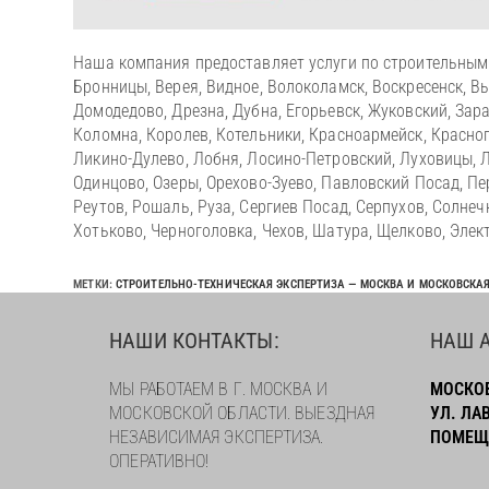
Наша компания предоставляет услуги по строительным
Бронницы, Верея, Видное, Волоколамск, Воскресенск, В
Домодедово, Дрезна, Дубна, Егорьевск, Жуковский, Зара
Коломна, Королев, Котельники, Красноармейск, Красног
Ликино-Дулево, Лобня, Лосино-Петровский, Луховицы, 
Одинцово, Озеры, Орехово-Зуево, Павловский Посад, Пе
Реутов, Рошаль, Руза, Сергиев Посад, Серпухов, Солнеч
Хотьково, Черноголовка, Чехов, Шатура, Щелково, Элек
МЕТКИ
:
СТРОИТЕЛЬНО-ТЕХНИЧЕСКАЯ ЭКСПЕРТИЗА — МОСКВА И МОСКОВСКА
НАШИ КОНТАКТЫ:
НАШ А
МЫ РАБОТАЕМ В Г. МОСКВА И
МОСКОВ
МОСКОВСКОЙ ОБЛАСТИ. ВЫЕЗДНАЯ
УЛ. ЛА
НЕЗАВИСИМАЯ ЭКСПЕРТИЗА.
ПОМЕЩЕ
ОПЕРАТИВНО!