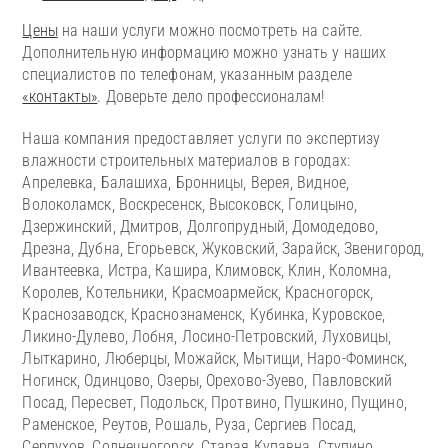
Цены
на наши услуги можно посмотреть на сайте.
Дополнительную информацию можно узнать у наших
специалистов по телефонам, указанным разделе
«контакты»
. Доверьте дело профессионалам!
Наша компания предоставляет услуги по экспертизу
влажности строительных материалов в городах:
Апрелевка, Балашиха, Бронницы, Верея, Видное,
Волоколамск, Воскресенск, Высоковск, Голицыно,
Дзержинский, Дмитров, Долгопрудный, Домодедово,
Дрезна, Дубна, Егорьевск, Жуковский, Зарайск, Звенигород,
Ивантеевка, Истра, Кашира, Климовск, Клин, Коломна,
Королев, Котельники, Красмоармейск, Красногорск,
Краснозаводск, Краснознаменск, Кубинка, Куровское,
Ликино-Дулево, Лобня, Лосино-Петровский, Луховицы,
Лыткарино, Люберцы, Можайск, Мытищи, Наро-Фоминск,
Ногинск, Одинцово, Озеры, Орехово-Зуево, Павловский
Посад, Пересвет, Подольск, Протвино, Пушкино, Пущино,
Раменское, Реутов, Рошаль, Руза, Сергиев Посад,
Серпухов, Солнечногорск, Старая Купавна, Ступино,