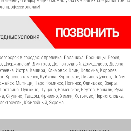
олнительную информацию можно узнать у наших специалистов по
ело профессионалам!
егородок в городах: Апрелевка, Балашиха, Бронницы, Верея,
но, Дзержинский, Дмитров, Долгопрудный, Домодедово, Дрезна,
нтеевка, Истра, Кашира, Климовск, Клин, Коломна, Королев,
к, Краснознаменск, Кубинка, Куровское, Ликино-Дулево, Лобня,
жайск, Мытищи, Наро-Фоминск, Ногинск, Одинцово, Озеры,
 Протвино, Пушкино, Пущино, Раменское, Реутов, Рошаль, Руза,
а, Ступино, Талдом, Фрязино, Химки, Хотьково, Черноголовка,
Электроугли, Юбилейный, Яхрома.