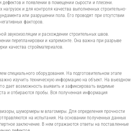
 дефектов и появлении в помещении сырости и плесени.
 нагрузок и для контроля качества выполненных строительно-
ндамента или разрушении пола. Его проводят при отсутствии
 негативных факторов.
ной звукоизоляции и расхождении строительных швов.
нении перепланировки и капремонте. Она важна при разрыве
ерки качества стройматериалов.
ием специального оборудования. На подготовительном этапе
 важно изучить техническую информацию на объект. На выездном
 Это дает возможность выявить и зафиксировать видимые
ста и отбираются пробы. Вся полученная информация
овизоры, шумормеры м влагомеры. Для определения прочности
 отправляются на испытания. На основании полученных данных
пертное заключение. В нем отражаются ответы на поставленные
нению дефектов.