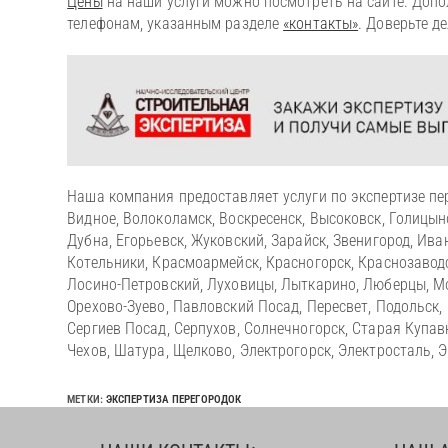
Цены
на наши услуги можно посмотреть на сайте. Доп
телефонам, указанным разделе
«контакты»
. Доверьте д
Наша компания предоставляет услуги по экспертизе пер
Видное, Волоколамск, Воскресенск, Высоковск, Голицы
Дубна, Егорьевск, Жуковский, Зарайск, Звенигород, Ива
Котельники, Красмоармейск, Красногорск, Краснозаводс
Лосино-Петровский, Луховицы, Лыткарино, Люберцы, Мо
Орехово-Зуево, Павловский Посад, Пересвет, Подольск,
Сергиев Посад, Серпухов, Солнечногорск, Старая Купавн
Чехов, Шатура, Щелково, Электрогорск, Электросталь, 
МЕТКИ
:
ЭКСПЕРТИЗА ПЕРЕГОРОДОК