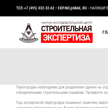
ТЕЛ.
+7 (495) 032-32-62
•
EXP.NIC@MAIL.RU
•
НАПИШИТ
ГЛ
Перегородки необходимы для разделения здания на отд
определенными строительными нормами. Проверить ка
Под экспертизой перегородок понимают комплекс мероп
нормативной документации. В ходе проверки выявляютс