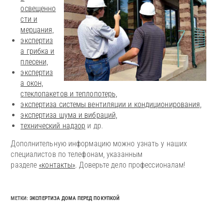
освещенно
сти и
мерцания,
экспертиз
а грибка и
плесени,
экспертиз
а окон,
стеклопакетов и теплопотерь,
экспертиза системы вентиляции и кондиционирования,
экспертиза шума и вибраций,
технический надзор
и др.
Дополнительную информацию можно узнать у наших
специалистов по телефонам, указанным
разделе
«контакты»
. Доверьте дело профессионалам!
МЕТКИ
:
ЭКСПЕРТИЗА ДОМА ПЕРЕД ПОКУПКОЙ