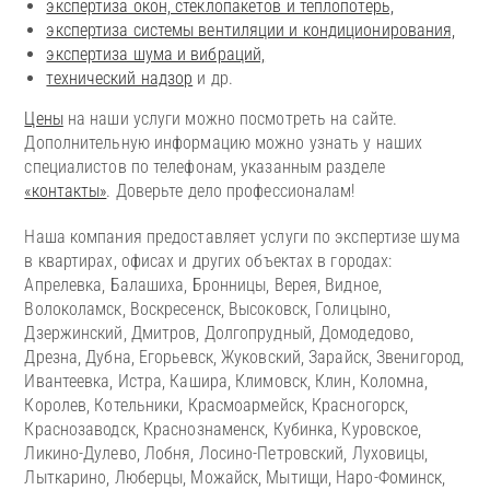
экспертиза окон, стеклопакетов и теплопотерь,
экспертиза системы вентиляции и кондиционирования,
экспертиза шума и вибраций,
технический надзор
и др.
Цены
на наши услуги можно посмотреть на сайте.
Дополнительную информацию можно узнать у наших
специалистов по телефонам, указанным разделе
«контакты»
. Доверьте дело профессионалам!
Наша компания предоставляет услуги по экспертизе шума
в квартирах, офисах и других объектах в городах:
Апрелевка, Балашиха, Бронницы, Верея, Видное,
Волоколамск, Воскресенск, Высоковск, Голицыно,
Дзержинский, Дмитров, Долгопрудный, Домодедово,
Дрезна, Дубна, Егорьевск, Жуковский, Зарайск, Звенигород,
Ивантеевка, Истра, Кашира, Климовск, Клин, Коломна,
Королев, Котельники, Красмоармейск, Красногорск,
Краснозаводск, Краснознаменск, Кубинка, Куровское,
Ликино-Дулево, Лобня, Лосино-Петровский, Луховицы,
Лыткарино, Люберцы, Можайск, Мытищи, Наро-Фоминск,