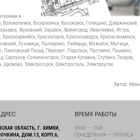
нтехники в
е, Волоколамск, Воскресенск, Высоковск, Голицыно, Дзержинский,
рьевск, Жуковский, Зарайск, Звенигород, Ивантеевка, Истра,
, Красноармейск, Красногорск, Краснозаводск, Краснознаменск,
тровский, Луховицы, Лыткарино, Люберцы, Можайск, Мытищи,
о, Павловский Посад, Пересвет, Подольск, Протвино, Пушкино,
д, Серпухов, Солнечногорск, Старая Купавна, Ступино, Талдом,
, Щелково, Электрогорск, Электросталь, Электроугли,
Автор: Иван
ДРЕС:
ВРЕМЯ РАБОТЫ
СКАЯ ОБЛАСТЬ, Г. ХИМКИ,
09:00 — 19.00
ВОЧКИНА, ДОМ.13, КОРП.6,
ПОНЕДЕЛЬНИК — ПЯТНИЦА