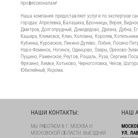
профессионалам!
Наша компания предоставляет услуги по экспертизе са
городах: Апрелевка, Балашиха, Бронницы, Верея, Видно
Дмитров, Долгопрудный, Домодедово, Дрезна, Дубна, Его
Кашира, Климовск, Клин, Коломна, Королев, Котельники
Кубинка, Куровское, Ликино-Дулево, Лобня, Лосино-Пе
Наро-Фоминск, Ногинск, Одинцово, Озеры, Орехово-Зуев
Пущино, Раменское, Реутов, Рошаль, Руза, Сергиев Поса
Фрязино, Химки, Хотьково, Черноголовка, Чехов, Шатура
Юбилейный, Яхрома.
НАШИ КОНТАКТЫ:
НАШ А
МЫ РАБОТАЕМ В Г. МОСКВА И
МОСКОВ
МОСКОВСКОЙ ОБЛАСТИ. ВЫЕЗДНАЯ
УЛ. ЛА