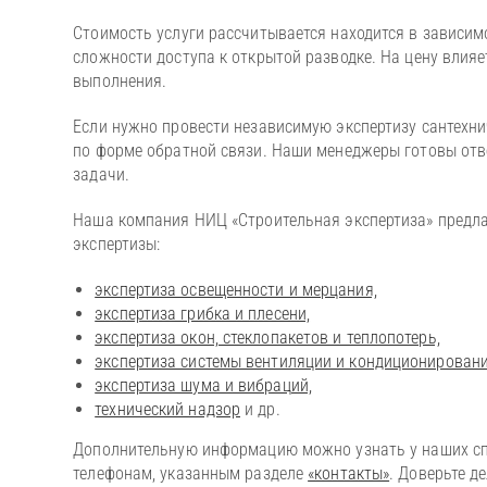
Стоимость услуги рассчитывается находится в зависим
сложности доступа к открытой разводке. На цену влия
выполнения.
Если нужно провести независимую экспертизу сантехни
по форме обратной связи. Наши менеджеры готовы отв
задачи.
Наша компания НИЦ «Строительная экспертиза» предлаг
экспертизы:
экспертиза освещенности и мерцания,
экспертиза грибка и плесени,
экспертиза окон, стеклопакетов и теплопотерь,
экспертиза системы вентиляции и кондиционировани
экспертиза шума и вибраций,
технический надзор
и др.
Дополнительную информацию можно узнать у наших сп
телефонам, указанным разделе
«контакты»
. Доверьте д