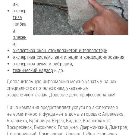
ия,
экспер
тиза
грибка
и
плесен
и,
экспертиза окон, стеклопакетов и теплопотерь,
экспертиза системы вентиляции и кондиционирования,
экспертиза шума и вибраций,
технический надзор
и др.
Дополнительную информацию можно узнать у наших
специалистов по телефонам, указанным
разделе
«контакты»
. Доверьте дело профессионалам!
Наша компания предоставляет услуги по экспертизе о
негерметичности фундамента дома в городах: Апрелевка,
Балашиха, Бронницы, Верея, Видное, Волоколамск,
Воскресенск, Высоковск, Голицыно, Дзержинский, Дмитров,
Долгопрудный, Домодедово, Дрезна, Дубна, Егорьевск,